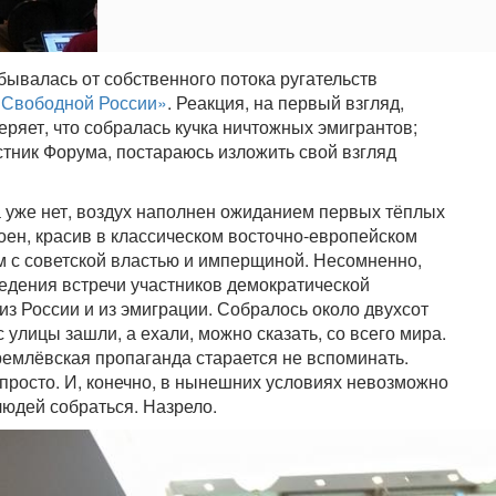
бывалась от собственного потока ругательств
 Свободной России»
. Реакция, на первый взгляд,
еряет, что собралась кучка ничтожных эмигрантов;
стник Форума, постараюсь изложить свой взгляд
а уже нет, воздух наполнен ожиданием первых тёплых
оен, красив в классическом восточно-европейском
ам с советской властью и имперщиной. Несомненно,
ведения встречи участников демократической
з России и из эмиграции. Собралось около двухсот
с улицы зашли, а ехали, можно сказать, со всего мира.
кремлёвская пропаганда старается не вспоминать.
просто. И, конечно, в нынешних условиях невозможно
людей собраться. Назрело.