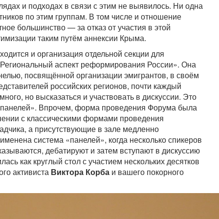
ядах и подходах в связи с этим не выявилось. Ни одна
ников по этим группам. В том числе и отношение
ное большинство — за отказ от участия в этой
тимизации таким путём аннексии Крыма.
аходится и организация отдельной секции для
«Региональный аспект реформирования России». Она
нелью, посвящённой организации эмигрантов, в своём
едставителей российских регионов, почти каждый
ного, но высказаться и участвовать в дискуссии. Это
«панелей». Впрочем, форма проведения Форума была
внении с классическими формами проведения
ладчика, а присутствующие в зале медленно
рименена система «панелей», когда несколько спикеров
азываются, дебатируют и затем вступают в дискуссию
лась как круглый стол с участием нескольких десятков
ого активиста
Виктора Корба
и вашего покорного