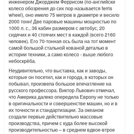
инженером Джорджем Феррисом (по-английски
колесо обозрения до сих пор называется ferris
wheel), оно имело 75 метров в диаметре и весило
2000 тонн! Две паровые машины мощностью по
1000 л. с., 36 кабин размером с автобус, 20
сидячих и 40 стоячих мест в каждой (всего 2160
человек). Его 70-тонная ось была на тот момент
самой большой стальной кованой деталью в
истории техники, а само колесо ‑ выше любого
небоскрёба.
Неудивительно, что выставка, как и заводы,
которые он посетил, как и города, в которых он
побывал, произвела большое впечатление на
русского профессора. Виктор Львович отмечал,
что Америка далеко опередила Европу не только
в оригинальности и совершенстве машин, но и в
их точности и стандартизации. За океаном
создали первые действительно массовые
производства, причем с куда более высокой
производительностью – в среднем вдвое-втрое