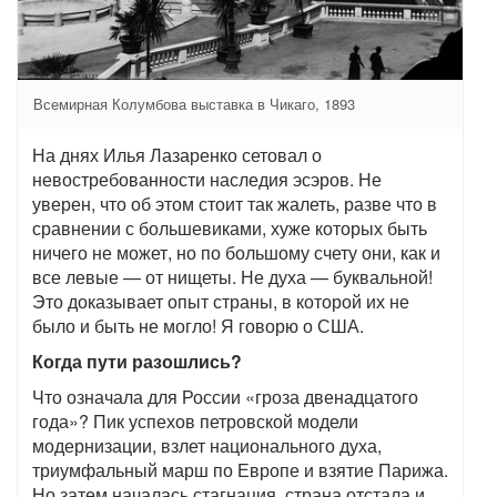
Всемирная Колумбова выставка в Чикаго, 1893
На днях Илья Лазаренко сетовал о
невостребованности наследия эсэров. Не
уверен, что об этом стоит так жалеть, разве что в
сравнении с большевиками, хуже которых быть
ничего не может, но по большому счету они, как и
все левые — от нищеты. Не духа — буквальной!
Это доказывает опыт страны, в которой их не
было и быть не могло! Я говорю о США.
Когда пути разошлись?
Что означала для России «гроза двенадцатого
года»? Пик успехов петровской модели
модернизации, взлет национального духа,
триумфальный марш по Европе и взятие Парижа.
Но затем началась стагнация, страна отстала и