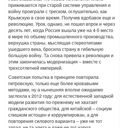
приживаются при старой системе управления и
войну проиграли с треском, оглушительно, как
Крымскую в свое время. Получив вдобавок еще и
революцию. Урок, однако, не пошел впрок и через
десять лет, когда Россия вышла уже на 4-5 место
в мире по объему промышленного производства,
верхушка страны, мыслящая стереотипами
ушедшего века, бросила страну в гибельную
большую войну. Та снова привела к революции и
этим закончилась модернизация – вместе с
трехсотлетней империей.
Советская попытка в принципе повторила
петровскую, только еще более кровавыми
методами, ну а нынешняя вполне ожидаемо
заглохла к 2012 году: для естественной западной
модели развития по-прежнему не хватает
гражданского общества, для китайской – социум
слишком истощен и коррумпирован, а для
повторения силового варианта – уже не тот
запал, не та элита и даже не тот народ.