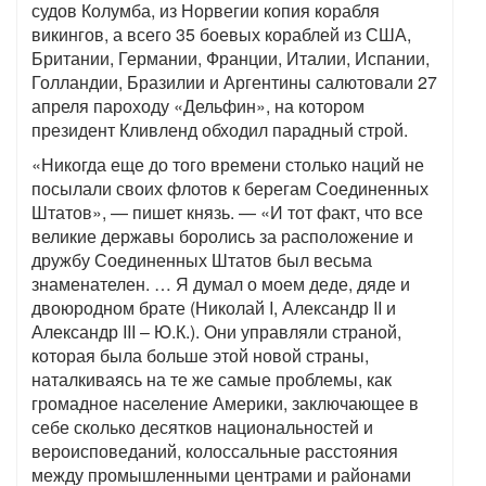
судов Колумба, из Норвегии копия корабля
викингов, а всего 35 боевых кораблей из США,
Британии, Германии, Франции, Италии, Испании,
Голландии, Бразилии и Аргентины салютовали 27
апреля пароходу «Дельфин», на котором
президент Кливленд обходил парадный строй.
«Никогда еще до того времени столько наций не
посылали своих флотов к берегам Соединенных
Штатов», — пишет князь. — «И тот факт, что все
великие державы боролись за расположение и
дружбу Соединенных Штатов был весьма
знаменателен. … Я думал о моем деде, дяде и
двоюродном брате (Николай I, Александр II и
Александр III – Ю.К.). Они управляли страной,
которая была больше этой новой страны,
наталкиваясь на те же самые проблемы, как
громадное население Америки, заключающее в
себе сколько десятков национальностей и
вероисповеданий, колоссальные расстояния
между промышленными центрами и районами