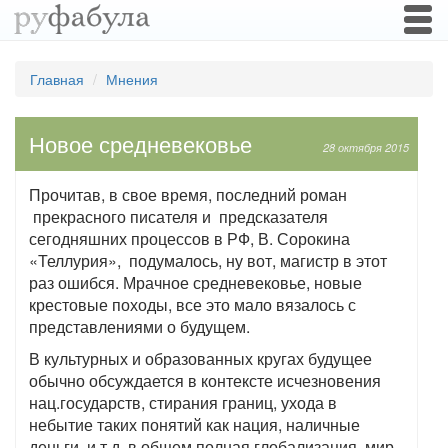
Togg
navi
Главная
Мнения
Новое средневековье
28 октября 2015
Прочитав, в свое время, последний роман
прекрасного писателя и предсказателя
сегодняшних процессов в РФ, В. Сорокина
«Теллурия», подумалось, ну вот, магистр в этот
раз ошибся. Мрачное средневековье, новые
крестовые походы, все это мало вязалось с
представлениями о будущем.
В культурных и образованных кругах будущее
обычно обсуждается в контексте исчезновения
нац.государств, стирания границ, ухода в
небытие таких понятий как нация, наличные
деньги, и т.д, в общем полная глобализация, мир