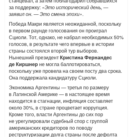
станцевал, а затем поблагодарил собравшихся
за поддержку:
«Это исторический день, —
заявил он. — Это смена эпохи»
.
Победа Макри является неожиданной, поскольку
в первом раунде голосования он проиграл
Сциоли. Тот, однако, не набрал необходимых 50%
голосов, в результате чего впервые в истории
страны состоялся второй тур выборов.
Нынешний президент
Кристина Фернандес
де Киршнер
не могла баллотироваться,
поскольку уже провела на своем посту два срока.
Она поддержала кандидатуру Сциоли.
Экономика Аргентины — третья по размеру
в Латинской Америке — в настоящее время
находится в стагнации, инфляция составляет
около 30%, в стране процветает коррупция.
Кроме того, власти Аргентины до сих пор
не урегулировали судебный спор с группой
американских кредиторов по поводу
реструктуризации долга страны после дефолта