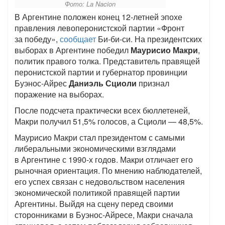
Фото: La Nacion
В Аргентине положен конец 12-летней эпохе
правления левоперонистской партии «Фронт
за победу»,
сообщает
Би-би-си. На президентских
выборах в Аргентине победил
Маурисио Макри
,
политик правого толка. Представитель правящей
перонистской партии и губернатор провинции
Буэнос-Айрес
Даниэль Сциоли
признал
поражение на выборах.
После подсчета практически всех бюллетеней,
Макри получил 51,5% голосов, а Сциоли — 48,5%.
Маурисио Макри стал президентом с самыми
либеральными экономическими взглядами
в Аргентине с 1990-х годов. Макри отличает его
рыночная ориентация. По мнению наблюдателей,
его успех связан с недовольством населения
экономической политикой правящей партии
Аргентины. Выйдя на сцену перед своими
сторонниками в Буэнос-Айресе, Макри сначала