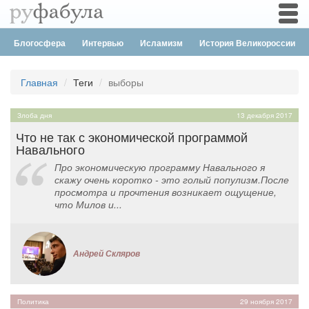
Togg
navi
Блогосфера
Интервью
Исламизм
История Великороссии
Главная
Теги
выборы
Злоба дня
13 декабря 2017
Что не так с экономической программой
Навального
Про экономическую программу Навального я
скажу очень коротко - это голый популизм.После
просмотра и прочтения возникает ощущение,
что Милов и...
Андрей Скляров
Политика
29 ноября 2017