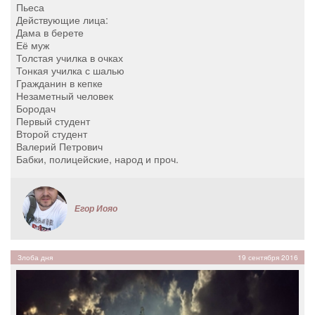
Пьеса
Действующие лица:
Дама в берете
Её муж
Толстая училка в очках
Тонкая училка с шалью
Гражданин в кепке
Незаметный человек
Бородач
Первый студент
Второй студент
Валерий Петрович
Бабки, полицейские, народ и проч.
Егор Иояо
Злоба дня
19 сентября 2016