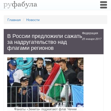
Togg
navi
Главная
Новости
Федерация
В России предложили сажать
25 января 2017
за надругательство над
флагами регионов
Фанаты «Зенита» поджигают флаг Чечни