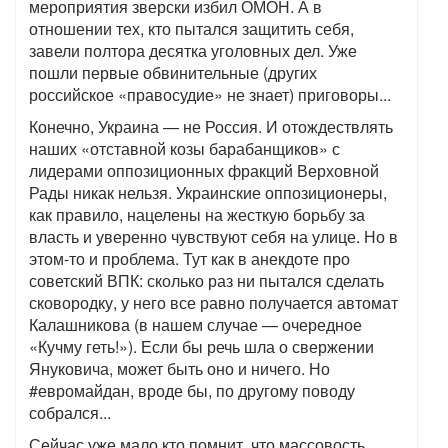
мероприятия зверски избил ОМОН. А в
отношении тех, кто пытался защитить себя,
завели полтора десятка уголовных дел. Уже
пошли первые обвинительные (других
российское «правосудие» не знает) приговоры...
Конечно, Украина — не Россия. И отождествлять
наших «отставной козы барабанщиков» с
лидерами оппозиционных фракций Верховной
Рады никак нельзя. Украинские оппозиционеры,
как правило, нацелены на жесткую борьбу за
власть и уверенно чувствуют себя на улице. Но в
этом-то и проблема. Тут как в анекдоте про
советский ВПК: сколько раз ни пытался сделать
сковородку, у него все равно получается автомат
Калашникова (в нашем случае — очередное
«Кучму геть!»). Если бы речь шла о свержении
Януковича, может быть оно и ничего. Но
#евромайдан, вроде бы, по другому поводу
собрался...
Сейчас уже мало кто помнит, что массовость