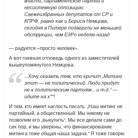
власти, парламентские партии и
несистемную оппозицию.
Свежеизбранных депутатов от СР и
КПРФ, равно как и Бориса Немцова,
сегодня в Питере подвергли не меньшей
обструкции, чем ЕдРо неделю назад
— радуется «просто человек».
А вот гневная отповедь одного из заместителей
вышеупомянутого Немцова:
...Хочу сказать тем, кто кричит „Митинг
этот — не политический. Люди придут
не к политическим партиям... и т.д.“ —
идите на х**!
И тем, кто имеет наглость писать: „Наш митинг не
партийный, а общественный. Мы никому не
позволим его „выкупить“. Мы все делали сами до
сих пор, и мы уверены, что финансирование
митинга тоже общая наша задача.“ Я тоже говорю