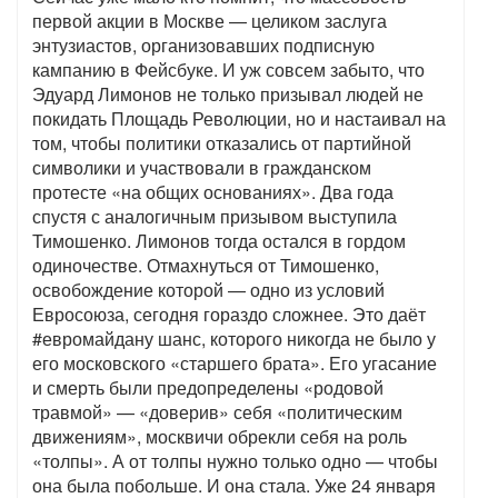
первой акции в Москве — целиком заслуга
энтузиастов, организовавших подписную
кампанию в Фейсбуке. И уж совсем забыто, что
Эдуард Лимонов не только призывал людей не
покидать Площадь Революции, но и настаивал на
том, чтобы политики отказались от партийной
символики и участвовали в гражданском
протесте «на общих основаниях». Два года
спустя с аналогичным призывом выступила
Тимошенко. Лимонов тогда остался в гордом
одиночестве. Отмахнуться от Тимошенко,
освобождение которой — одно из условий
Евросоюза, сегодня гораздо сложнее. Это даёт
#евромайдану шанс, которого никогда не было у
его московского «старшего брата». Его угасание
и смерть были предопределены «родовой
травмой» — «доверив» себя «политическим
движениям», москвичи обрекли себя на роль
«толпы». А от толпы нужно только одно — чтобы
она была побольше. И она стала. Уже 24 января