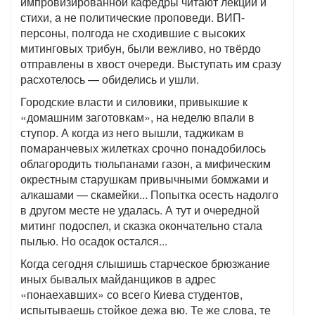
импровизированной кафедры читают лекции и
стихи, а не политические проповеди. ВИП-
персоны, полгода не сходившие с высоких
митинговых трибун, были вежливо, но твёрдо
отправлены в хвост очереди. Выступать им сразу
расхотелось — обиделись и ушли.
Городские власти и силовики, привыкшие к
«домашним заготовкам», на неделю впали в
ступор. А когда из него вышли, таджикам в
помаранчевых жилетках срочно понадобилось
облагородить тюльпанами газон, а мифическим
окрестным старушкам привычными бомжами и
алкашами — скамейки... Попытка осесть надолго
в другом месте не удалась. А тут и очередной
митинг подоспел, и сказка окончательно стала
пылью. Но осадок остался...
Когда сегодня слышишь старческое брюзжание
иных бывалых майданщиков в адрес
«понаехавших» со всего Киева студентов,
испытываешь стойкое дежа вю. Те же слова, те