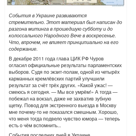
События в Украине развиваются
стремительно. Этот материал был написан до
разгона митинга в прошедшую субботу и до
колоссального Народного Вече в воскресенье.
Что, впрочем, не влияет принципиально на его
содержание.
В декабре 2011 года глава ЦИК РФ Чуров
огласил официальные результаты парламентских
выборов. Судя по экзит-полам, одной из четырёх
карманных кремлёвских партий улучшили
результат за счёт трёх других. «Какой ужас! —
смеюсь я сегодня. — Мы все умрём!» А тогда —
побежал на вокзал, даже не захватив зубную
щетку. Повод для экстренного выезда в Москву
мне почему-то не показался смешным. Хорошо,
что меня тогда подвело чувство юмора — теперь
есть о чём вспомнить...
События последних дней в Украине