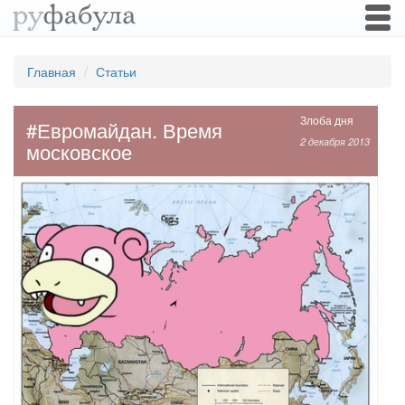
Togg
navi
Главная
Статьи
Злоба дня
#Евромайдан. Время
2 декабря 2013
московское