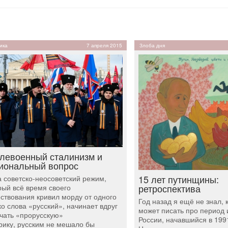
ика
7 апреля 2015
Злоба дня
левоенный сталинизм и
иональный вопрос
15 лет путинщины:
а советско-неосоветский режим,
ретроспектива
рый всё время своего
ствования кривил морду от одного
Год назад я ещё не знал, 
ко слова «русский», начинает вдруг
может писать про период 
чать «прорусскую»
России, начавшийся в 1991
рику, русским не мешало бы