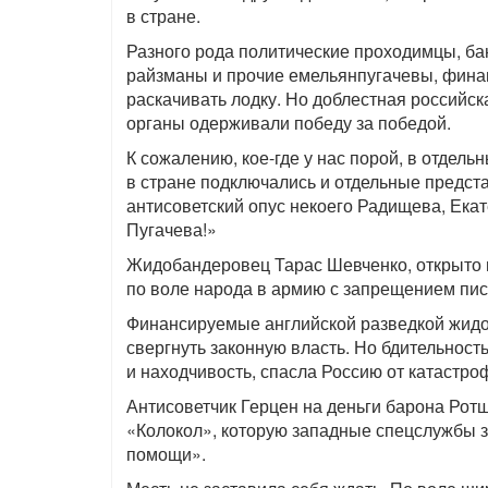
в стране.
Разного рода политические проходимцы, б
райзманы и прочие емельянпугачевы, фина
раскачивать лодку. Но доблестная российск
органы одерживали победу за победой.
К сожалению, кое-где у нас порой, в отдель
в стране подключались и отдельные предст
антисоветский опус некоего Радищева, Ека
Пугачева!»
Жидобандеровец Тарас Шевченко, открыто п
по воле народа в армию с запрещением писа
Финансируемые английской разведкой жидо
свергнуть законную власть. Но бдительнос
и находчивость, спасла Россию от катастро
Антисоветчик Герцен на деньги барона Рот
«Колокол», которую западные спецслужбы 
помощи».