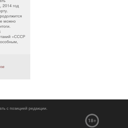
ать
 2014 год
рту.
продолжится
же можно
итоги.
к
этакий «СССР
пособным,
ков
ать с позицией редакции.