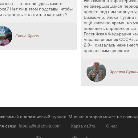
Невозможно характеризов
маться — а нет ли здесь какого
не завершившийся период.
оха? Нет ли в этом подставы, чтобы
провёл под ним жирную че
м заставить «платить и каяться»?
Возможно, эпоха Путина 
ещё какое-то время, но у
подводить определённые 
Российская Федерация ка
Елена Ярова
«правопреемник СССР», 
2.0», оказалась нежизнес
провальным проектом.
Ярослав Бута
зависимый аналитический журнал. Мнение авторов может не совпад
ля связи:
fabula@rufabula.com
Карта сайта
О нас