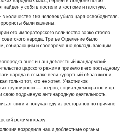
роких народных масс, Герцен в Лондоне погиб
 найден у себя в постели в костюме и галстуке.
в количестве 193 человек убила царя-освободителя.
еррористы были казнены.
рии его императорского величества зорко стояло
 советского народа. Третье Отделение было
ом, собирающим и своевременно докладывающим
авопорядка внес и наш доблестный жандармский
ительство царского режима привело к его постыдному
раги народа в ссылке вели курортный образ жизни,
жал только тот, кто не хотел. Участников
их группировок — эсеров, социал-демократов и др.
ели свою подрывную антинародную деятельность.
исал книги и получал еду из ресторанов по причине
рский режим к краху.
волюция возродила наши доблестные органы