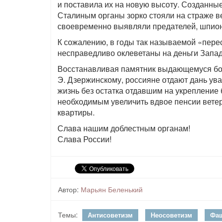
и поставила их на новую высоту. Созданн
Сталиным органы зорко стояли на страже ве
своевременно выявляли предателей, шпионо
К сожалению, в годы так называемой «пер
несправедливо оклеветаны на деньги Запад
Восстанавливая памятник выдающемуся бор
Э. Дзержинскому, россияне отдают дань ув
жизнь без остатка отдавшим на укрепление
необходимым увеличить вдвое пенсии вете
квартиры.
Слава нашим доблестным органам!
Слава России!
Автор:
Марьян Беленький
Темы:
Антисоветизм
Неосоветизм
Фа