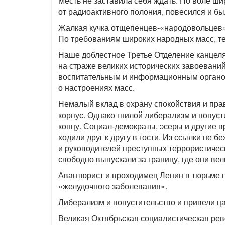
Месть не заставила себя ждать. По воле ши
от радиоактивного полония, повесился и был
Жалкая кучка отщепенцев-«народовольцев» 
По требованиям широких народных масс, т
Наше доблестное Третье Отделение канцеля
на страже великих исторических завоеваний
воспитательным и информационным орган
о настроениях масс.
Немалый вклад в охрану спокойствия и пр
корпус. Однако гнилой либерализм и попуст
концу. Социал-демократы, эсеры и другие в
ходили друг к другу в гости. Из ссылки не бе
и руководителей преступных террористическ
свободно выпускали за границу, где они в
Авантюрист и проходимец Ленин в тюрьме п
«желудочного заболевания».
Либерализм и попустительство и привели ца
Великая Октябрьская социалистическая ре