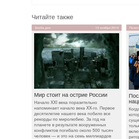
Читайте также
Злоба дня
13 ноября 2014
Полит
Мир стоит на острие России
Пос
нац
Начало XXI века поразительно
напоминает начало века XX-го. Первое
Когд
десятилетие нашего века побило все
кото
рекорды по миролюбию. За год на
суще
планете в результате вооруженных
толь
конфликтов погибало около 500 тысяч
вклю
человек — и это на семь миллиардов
рито