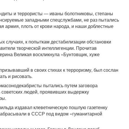
андиты и террористы — иваны болотниковы, степаны
нсируемые западными спецслужбами, не раз пытались
ая армия, плоть от крови народа, и наши доблестные
ных случаях, к попыткам дестабилизации обстановки
авители творческой интеллигенции. Прочитав
терина Великая воскликнула «Бунтовщик, хуже
ризывавший в своих стихах к терроризму, был сослан
ть и рисовать.
масонодекабристы пытались путем заговора
ть советских людей, проявивших выдержку
фы.
шильда издавал клеветническую пошлую газетенку
забрасывали в СССР под видом «гуманитарной