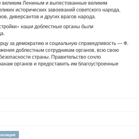
ые великим Лениным и выпестованные великим
ликих исторических завоеваний советского народа,
в, диверсантов и других врагов народа.
естройки» наши доблестные органы были
а.
цу за демократию и социальную справедливость — Ф.
ажения доблестным сотрудникам органов, всю свою
 безопасности страны. Правительство сочло
ранам органов и предоставить им благоустроенные
шизация