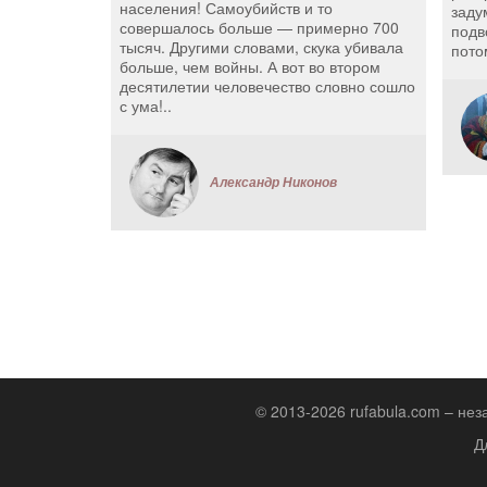
населения! Самоубийств и то
заду
совершалось больше — примерно 700
подв
тысяч. Другими словами, скука убивала
пото
больше, чем войны. А вот во втором
десятилетии человечество словно сошло
с ума!..
Александр Никонов
© 2013-2026 rufabula.com – не
Д