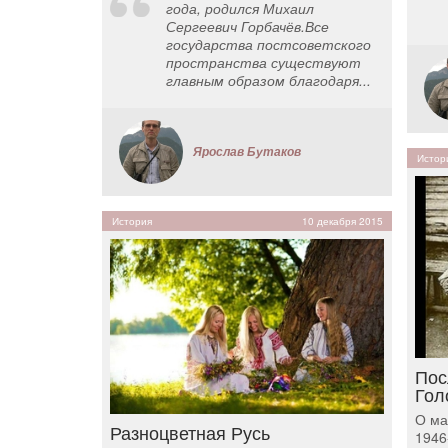
года, родился Михаил
Сергеевич Горбачёв.Все
государства постсоветского
пространства существуют
главным образом благодаря...
Ярослав Бутаков
Истор
История
10 декабря 2015
Пос
Гол
О ма
Разноцветная Русь
1946