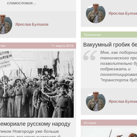
славословие...
Ярослав Бута
Ярослав Бутаков
Технологии
Вакуумный гробик бе
тво
11 марта 2016
Мне, как поборни
технического про
позволительно б
побрюзжать и
поскептицирова
"транспорта буду
Ярослав Бута
емориале русскому народу
История
ликом Новгороде уже больше
тораста лет стоит знаменитый