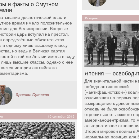
ы и факты о Смутном
мени
атывание деспотической власти
История
утное время имело положительное
ение для Великороссии. Впервые
 истории царь вступал на престол,
я определённые обязательства.
ь и одному лишь высшему классу
ства, но ведь и Великая хартия
ностей в той же Англии имела в виду
 лишь высшие классы, однако с неё
нается история английского
Япония — освободи
аментаризма.
Для значительной части н
победа антияпонской
(«антифашистской») коал
Ярослав Бутаков
означавшая на первых по
возвращение к довоенным
отнюдь не была освобожд
отрешиться от ложного ев
ия
10 сентября 2015
американоцентризма, то м
альтернативное отношени
Второй мировой войны в А
нормальная позиция для 