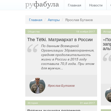
Главная
Новости
Главная
Авторы
Ярослав Бутаков
Общество
18 ноября 2017
Истор
The Tёtki. Матриархат в России
«По
зап
По данным Всемирной
аль
Организации Здравоохранения,
средняя продолжительность
жизни в России в 2015 году
составила 70,5 года. При этом
для мужчин...
Ярослав Бутаков
История
31 мая 2017
Вятичи значили потомков