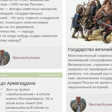
тник «1000-летие России».
ём — фигуры известных монархов,
оводцев, государственных
елей... Но нету главного созидателя
ии, понесшего неисчислимые
вы на это державное
ительство, — народа.
т ли когда-нибудь создан памятник
кому народу?
Государство вятичей
Многочисленный славянск
Ярослав Бутаков
занимавший этнографичес
Великороссии, странным 
оказался на периферии ис
региона, что лишний раз 
атура
28 февраля 2016
нам: каноническая госуда
 до Армагеддона
история России не являет
национальной историей.
Это не будет
«предсказанием» в стиле
нового Нострадамуса. Но в
этом есть повод для
Ярослав Бута
размышления.В одном из
знаменитых научно-