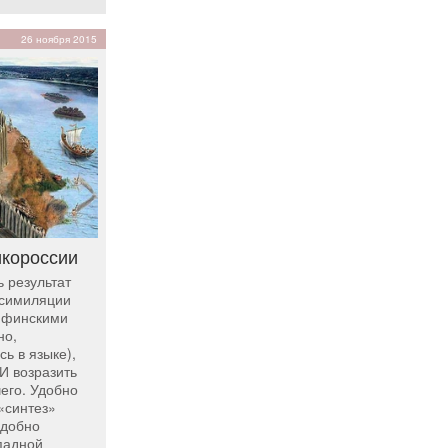
26 ноября 2015
икороссии
ь результат
ссимиляции
о-финскими
но,
сь в языке),
И возразить
чего. Удобно
«синтез»
одобно
падной