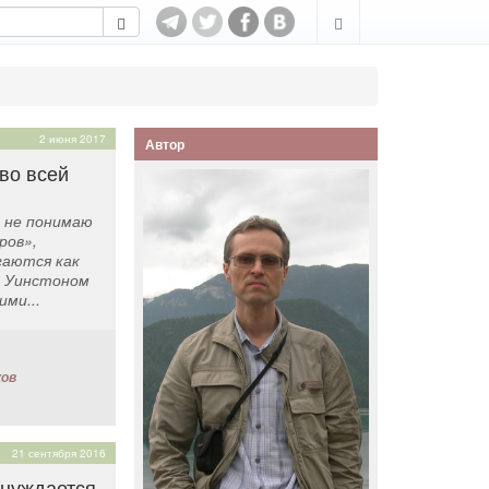
2 июня 2017
Автор
во всей
 не понимаю
ров»,
гаются как
) Уинстоном
ми...
ков
21 сентября 2016
 нуждается