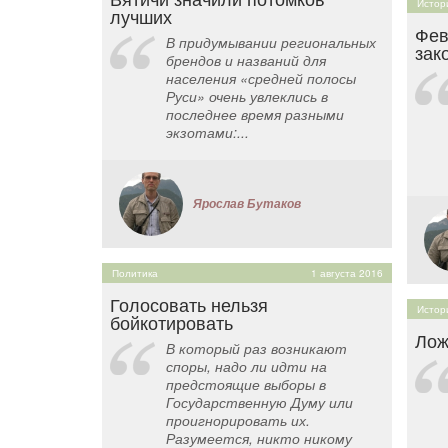
Истор
лучших
Фев
В придумывании региональных
зак
брендов и названий для
населения «средней полосы
Руси» очень увлеклись в
последнее время разными
экзотами:...
Ярослав Бутаков
Политика
1 августа 2016
Голосовать нельзя
Истор
бойкотировать
Лож
В который раз возникают
споры, надо ли идти на
предстоящие выборы в
Государственную Думу или
проигнорировать их.
Разумеется, никто никому