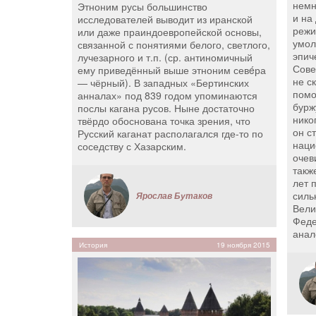
немн
Этноним русы большинство
и на
исследователей выводит из иранской
режи
или даже праиндоевропейской основы,
умол
связанной с понятиями белого, светлого,
эпич
лучезарного и т.п. (ср. антиномичный
Сове
ему приведённый выше этноним севéра
не с
— чёрный). В западных «Бертинских
помо
анналах» под 839 годом упоминаются
бурж
послы кагана русов. Ныне достаточно
нико
твёрдо обоснована точка зрения, что
он с
Русский каганат располагался где-то по
наци
соседству с Хазарским.
очев
такж
лет 
силь
Ярослав Бутаков
Вели
Феде
анал
История
19 ноября 2015