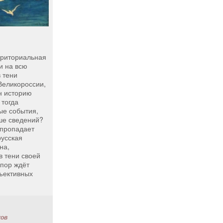
рриториальная
и на всю
 тени
Великороссии,
н историю
 тогда
ые события,
ше сведений?
 пропадает
русская
на,
в тени своей
 пор ждёт
ъективных
ков