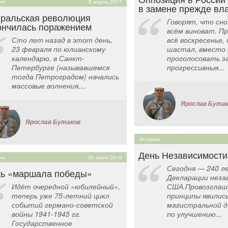
ия
8 марта 2017
в замене прежде вл
ральская революция
Говорят, что сно
ончилась поражением
всём виноват. Пр
Сто лет назад в этот день,
всё воскресенье,
23 февраля по юлианскому
шастал, вместо 
календарю, в Санкт-
проголосовать з
Петербурге (называвшемся
прогрессивныя...
тогда Петроградом) начались
массовые волнения,...
Ярослав Бута
Ярослав Бутаков
История
День Независимости
ия
30 июля 2016
Сегодня — 240 л
ь «маршала победы»
Декларации неза
Идёт очередной «юбилейный»,
США.Провозглашё
теперь уже 75-летний цикл
принципы явилис
событий германо-советской
магистральной д
войны 1941-1945 гг.
по улучшению...
Государственное