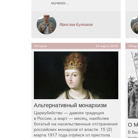
ничего...
Ярослав Бутаков
История
24 марта 2016
Общес
Альтернативный монархизм
Цареубийство — давняя традиция
в России, а март — месяц, наиболее
О М
богатый на насильственные отстранения
российских монархов от власти. 15 (2)
В Ве
марта 1917 года отрёкся от престола
полу