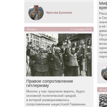
Миф
вре
Ярослав Бутаков
Расш
в См
знач
в её
История
17 сентября 2015
дава
Пуст
обще
воль
одни
начи
парл
Правое сопротивление
гитлеризму
Истор
Многих у нас приучили верить, будто
основной политической средой,
в которой разворачивалось
сопротивление нацистской Германии,