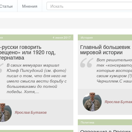
Статьи
Мнения
ия
4 июня 2017
История
-русски говорить
Главный большевик 
рещено» или 1920 год,
мировой истории
тернатива
Вот решительно
В своих мемуарах маршал
тех «консервато
Юзеф Пилсудский (см. фото)
которые востор
писал о том, что для него не
своим кумиром (!
имело смысла вести борьбу с
Черчиллем.С наши
большевиками до полной
победы. Хотя,...
Ярослав Бута
Ярослав Бутаков
Политика
Оппозиция в России