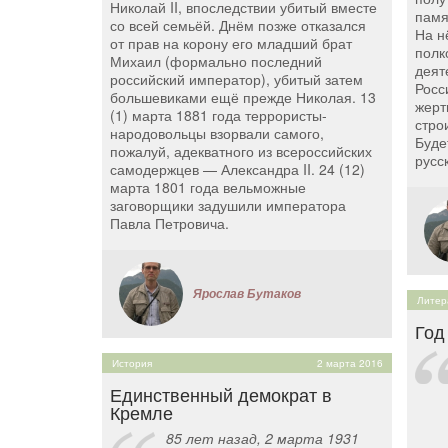
Николай II, впоследствии убитый вместе
памя
со всей семьёй. Днём позже отказался
На н
от прав на корону его младший брат
полк
Михаил (формально последний
деят
российский император), убитый затем
Росс
большевиками ещё прежде Николая. 13
жерт
(1) марта 1881 года террористы-
стро
народовольцы взорвали самого,
Буде
пожалуй, адекватного из всероссийских
русс
самодержцев — Александра II. 24 (12)
марта 1801 года вельможные
заговорщики задушили императора
Павла Петровича.
Ярослав Бутаков
Литер
Год
История
2 марта 2016
Единственный демократ в
Кремле
85 лет назад, 2 марта 1931