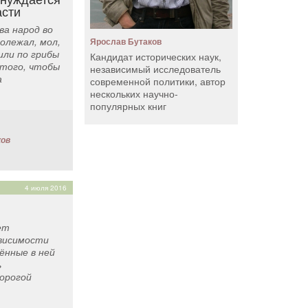
асти
ва народ во
олежал, мол,
Ярослав Бутаков
 или по грибы
Кандидат исторических наук,
того, чтобы
независимый исследователь
а
современной политики, автор
нескольких научно-
популярных книг
ков
4 июля 2016
ет
висимости
нные в ней
ь
орогой