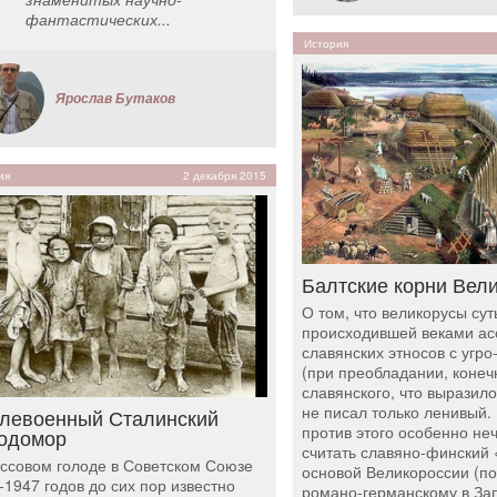
фантастических...
История
Ярослав Бутаков
ия
2 декабря 2015
Балтские корни Вел
О том, что великорусы сут
происходившей веками а
славянских этносов с угр
(при преобладании, конеч
славянского, что выразило
не писал только ленивый. 
левоенный Сталинский
против этого особенно не
одомор
считать славяно-финский 
ссовом голоде в Советском Союзе
основой Великороссии (п
-1947 годов до сих пор известно
романо-германскому в За