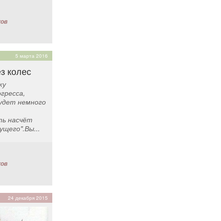
ков
5 марта 2016
з колес
ку
гресса,
удет немного
ть насчёт
щего".Вы...
ков
24 декабря 2015