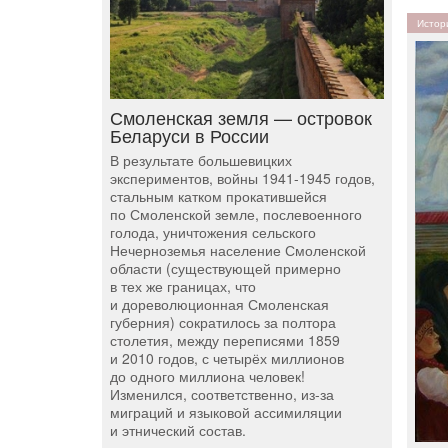
Истор
Смоленская земля — островок
Беларуси в России
В результате большевицких
экспериментов, войны 1941-1945 годов,
стальным катком прокатившейся
по Смоленской земле, послевоенного
голода, уничтожения сельского
Нечерноземья население Смоленской
области (существующей примерно
в тех же границах, что
и дореволюционная Смоленская
губерния) сократилось за полтора
столетия, между переписями 1859
и 2010 годов, с четырёх миллионов
до одного миллиона человек!
Изменился, соответственно, из-за
миграций и языковой ассимиляции
и этнический состав.