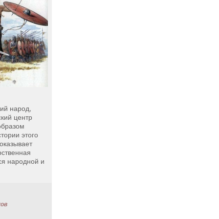
ий народ,
кий центр
образом
тории этого
показывает
рственная
ся народной и
ков