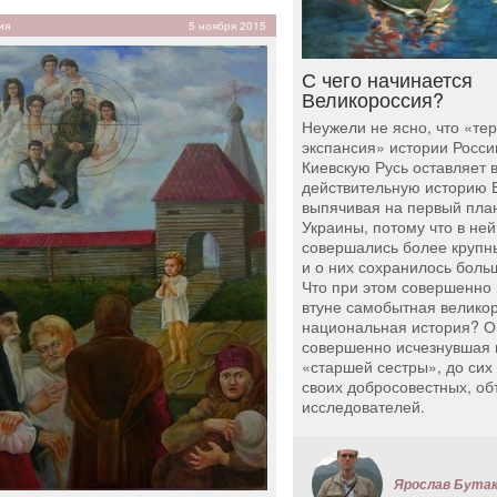
ия
5 ноября 2015
С чего начинается
Великороссия?
Неужели не ясно, что «те
экспансия» истории Росси
Киевскую Русь оставляет в
действительную историю 
выпячивая на первый пла
Украины, потому что в ней
совершались более крупн
и о них сохранилось боль
Что при этом совершенно
втуне самобытная велико
национальная история? О
совершенно исчезнувшая 
«старшей сестры», до сих
своих добросовестных, об
исследователей.
Ярослав Бута