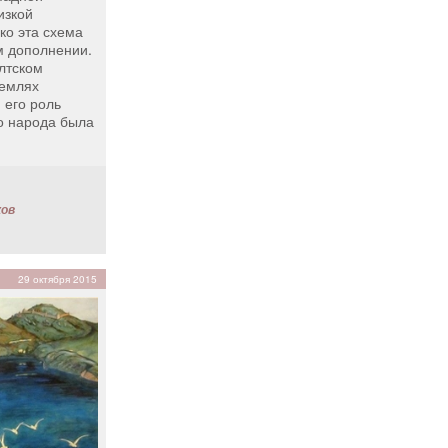
изкой
ко эта схема
м дополнении.
лтском
землях
 его роль
о народа была
ков
29 октября 2015