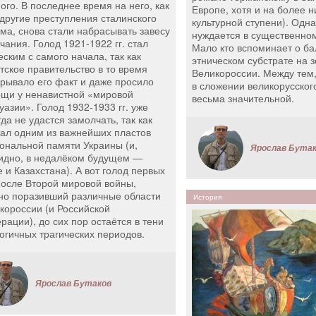
ого. В последнее время на него, как
Европе, хотя и на более н
 другие преступления сталинского
культурной ступени). Одна
ма, снова стали набрасывать завесу
нуждается в существенно
чания. Голод 1921-1922 гг. стал
Мало кто вспоминает о ба
еским с самого начала, так как
этническом субстрате на 
тское правительство в то время
Великороссии. Между тем,
крывало его факт и даже просило
в сложении великорусског
щи у ненавистной «мировой
весьма значительной.
уазии». Голод 1932-1933 гг. уже
гда не удастся замолчать, так как
тал одним из важнейших пластов
ональной памяти Украины (и,
Ярослав Бута
идно, в недалёком будущем —
е и Казахстана). А вот голод первых
после Второй мировой войны,
но поразивший различные области
История
короссии (и Российской
рации), до сих пор остаётся в тени
огичных трагических периодов.
Ярослав Бутаков