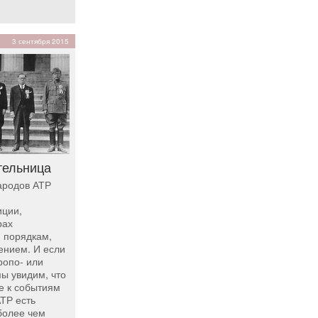
3 сентября 2015
тельница
ародов АТР
иции,
рах
 порядкам,
ением. И если
ропо- или
ы увидим, что
е к событиям
ТР есть
более чем