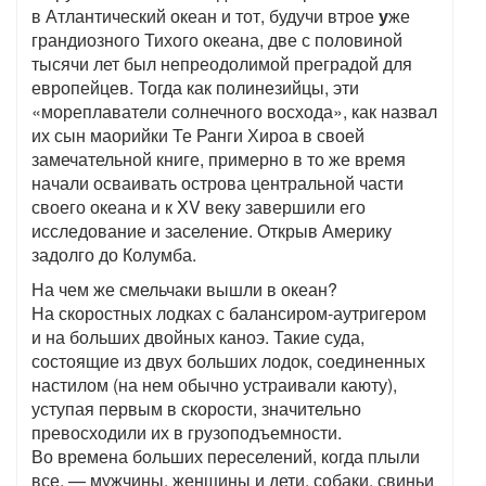
в Атлантический океан и тот, будучи втрое
у
же
грандиозного Тихого океана, две с половиной
тысячи лет был непреодолимой преградой для
европейцев. Тогда как полинезийцы, эти
«мореплаватели солнечного восхода», как назвал
их сын маорийки Те Ранги Хироа в своей
замечательной книге, примерно в то же время
начали осваивать острова центральной части
своего океана и к XV веку завершили его
исследование и заселение. Открыв Америку
задолго до Колумба.
На чем же смельчаки вышли в океан?
На скоростных лодках с балансиром-аутригером
и на больших двойных каноэ. Такие суда,
состоящие из двух больших лодок, соединенных
настилом (на нем обычно устраивали каюту),
уступая первым в скорости, значительно
превосходили их в грузоподъемности.
Во времена больших переселений, когда плыли
все, — мужчины, женщины и дети, собаки, свиньи