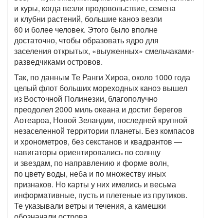
и куры, когда везли продовольствие, семена
и клубни растений, большие каноэ везли
60 и более человек. Этого было вполне
достаточно, чтобы образовать ядро для
заселения открытых, «выуженных» смельчаками-
разведчиками островов.
Так, по данным Те Ранги Хироа, около 1000 года
целый флот больших мореходных каноэ вышел
из Восточной Полинезии, благополучно
преодолел 2000 миль океана и достиг берегов
Аотеароа, Новой Зеландии, последней крупной
незаселенной территории планеты. Без компасов
и хронометров, без секстанов и квадрантов —
навигаторы ориентировались по солнцу
и звездам, по направлению и форме волн,
по цвету воды, неба и по множеству иных
признаков. Но карты у них имелись и весьма
информативные, пусть и плетеные из прутиков.
Те указывали ветры и течения, а камешки
обозначали острова.