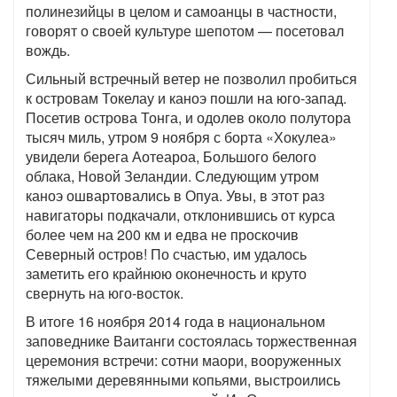
полинезийцы в целом и самоанцы в частности,
говорят о своей культуре шепотом — посетовал
вождь.
Сильный встречный ветер не позволил пробиться
к островам Токелау и каноэ пошли на юго-запад.
Посетив острова Тонга, и одолев около полутора
тысяч миль, утром 9 ноября с борта «Хокулеа»
увидели берега Аотеароа, Большого белого
облака, Новой Зеландии. Следующим утром
каноэ ошвартовались в Опуа. Увы, в этот раз
навигаторы подкачали, отклонившись от курса
более чем на 200 км и едва не проскочив
Северный остров! По счастью, им удалось
заметить его крайнюю оконечность и круто
свернуть на юго-восток.
В итоге 16 ноября 2014 года в национальном
заповеднике Ваитанги состоялась торжественная
церемония встречи: сотни маори, вооруженных
тяжелыми деревянными копьями, выстроились