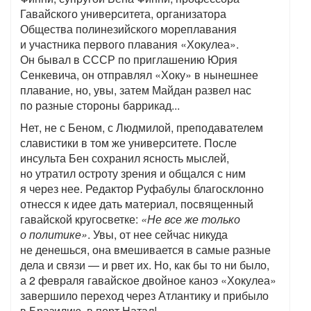
Гавайского университета, организатора
Общества полинезийского мореплавания
и участника первого плавания «Хокулеа».
Он бывал в СССР по приглашению Юрия
Сенкевича, он отправлял «Хоку» в нынешнее
плавание, но, увы, затем Майдан развел нас
по разные стороны баррикад...
Нет, не с Беном, с Людмилой, преподавателем
славистики в том же университете. После
инсульта Бен сохранил ясность мыслей,
но утратил остроту зрения и общался с ним
я через нее. Редактор Руфабулы благосклонно
отнесся к идее дать материал, посвященный
гавайской кругосветке:
«Не все же только
о политике»
. Увы, от нее сейчас никуда
не денешься, она вмешивается в самые разные
дела и связи — и рвет их. Но, как бы то ни было,
а 2 февраля гавайское двойное каноэ «Хокулеа»
завершило переход через Атлантику и прибыло
в Бразилию, в порт Натал!