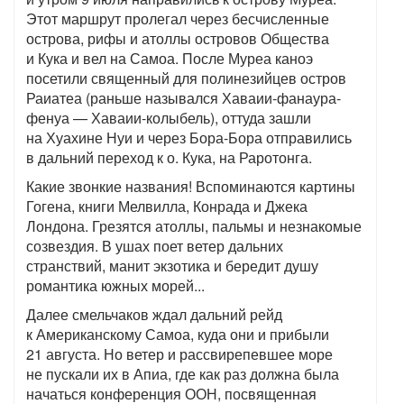
Этот маршрут пролегал через бесчисленные
острова, рифы и атоллы островов Общества
и Кука и вел на Самоа. После Муреа каноэ
посетили священный для полинезийцев остров
Раиатеа (раньше назывался Хаваии-фанаура-
фенуа — Хаваии-колыбель), оттуда зашли
на Хуахине Нуи и через Бора-Бора отправились
в дальний переход к о. Кука, на Раротонга.
Какие звонкие названия! Вспоминаются картины
Гогена, книги Мелвилла, Конрада и Джека
Лондона. Грезятся атоллы, пальмы и незнакомые
созвездия. В ушах поет ветер дальних
странствий, манит экзотика и бередит душу
романтика южных морей...
Далее смельчаков ждал дальний рейд
к Американскому Самоа, куда они и прибыли
21 августа. Но ветер и рассвирепевшее море
не пускали их в Апиа, где как раз должна была
начаться конференция ООН, посвященная