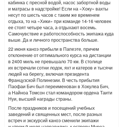
кабинка с пресной водой, насос забортной воды
и матрасы в надстройке! Если на «Хоку» вахты
несут по шесть часов с таким же временем
отдыха, то на «Хики» при команде 14-16 человек
ее стоят четыре часа, а отдыхают восемь.
Самочувствие и работоспособность экипажа куда
выше. Да и личного пространства больше.
22 июня каноэ прибыли в Папеэте, причем
отклонение от оптимального курса на дистанции
в 2400 миль не превышало 70 км. В столице
их встречали сотни лодок, яхт и катеров и тысячи
людей на берегу, включая президента
Французской Полинезии. В честь прибытия
Паофаи Бич был переименован в Хокулеа Бич,
а Найноа Томсон стал командором ордена Таити
Нуи, высшей награды страны.
После праздников и посещений учебных
заведений и священных мест, после разных
встреч и экскурсий каноэ сменили экипажи
и утром 9 июля направились к острову Муреа.