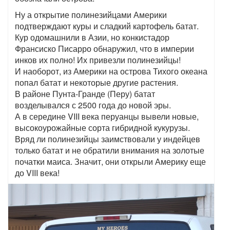
Ну а открытие полинезийцами Америки
подтверждают куры и сладкий картофель батат.
Кур одомашнили в Азии, но конкистадор
Франсиско Писарро обнаружил, что в империи
инков их полно! Их привезли полинезийцы!
И наоборот, из Америки на острова Тихого океана
попал батат и некоторые другие растения.
В районе Пунта-Гранде (Перу) батат
возделывался с 2500 года до новой эры.
А в середине VIII века перуанцы вывели новые,
высокоурожайные сорта гибридной кукурузы.
Вряд ли полинезийцы заимствовали у индейцев
только батат и не обратили внимания на золотые
початки маиса. Значит, они открыли Америку еще
до VIII века!