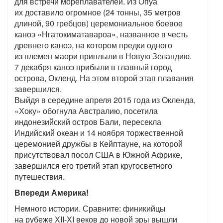
для встречи мореплавателей. Из Опуа
их доставило огромное (24 тонны, 35 метров
длиной, 90 гребцов) церемониальное боевое
каноэ «Нгатокиматавароа», названное в честь
древнего каноэ, на котором предки одного
из племен маори приплыли в Новую Зеландию.
7 декабря каноэ прибыли в главный город
острова, Окленд. На этом второй этап плавания
завершился.
Выйдя в середине апреля 2015 года из Окленда,
«Хоку» обогнула Австралию, посетила
индонезийский остров Бали, пересекла
Индийский океан и 14 ноября торжественной
церемонией дружбы в Кейптауне, на которой
присутствовал посол США в Южной Африке,
завершился его третий этап кругосветного
путешествия.
Впереди Америка!
Немного истории. Сравните: финикийцы
на рубеже XII-XI веков до новой эры вышли