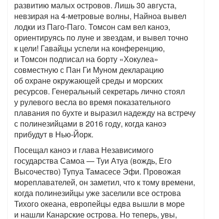
развитию малых островов. Лишь 30 августа,
невзирая на 4-метровые волны, Найноа вывел
лодки из Паго-Паго. Томсон сам вел каноэ,
ориентируясь по луне и звездам, и вывел точно
к цели! Гавайцы успели на конференцию,
и Томсон подписал на борту «Хокулеа»
совместную с Пан Ги Муном декларацию
об охране окружающей среды и морских
ресурсов. Генеральный секретарь лично стоял
у рулевого весла во время показательного
плавания по бухте и выразил надежду на встречу
с полинезийцами в 2016 году, когда каноэ
прибудут в Нью-Йорк.
Посещал каноэ и глава Независимого
государства Самоа — Туи Атуа (вождь, Его
Высочество) Тупуа Тамасесе Эфи. Провожая
мореплавателей, он заметил, что к тому времени,
когда полинезийцы уже заселили все острова
Тихого океана, европейцы едва вышли в море
и нашли Канарские острова. Но теперь, увы,