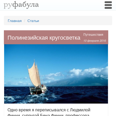
Togg
navi
Главная
Статьи
Путешествия
Полинезийская кругосветка
10 февраля 2016
Одно время я переписывался с Людмилой
Финни, супругой Бена Финни, профессора