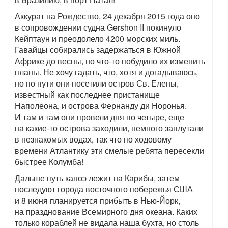
Аккурат на Рождество, 24 декабря 2015 года оно
в сопровождении судна Gershon II покинуло
Кейптаун и преодолело 4200 морских миль.
Гавайцы собирались задержаться в Южной
Африке до весны, но что-то побудило их изменить
планы. Не хочу гадать, что, хотя и догадываюсь,
но по пути они посетили остров Св. Елены,
известный как последнее пристанище
Наполеона, и острова Фернанду ди Норонья.
И там и там они провели дня по четыре, еще
на какие-то острова заходили, немного заплутали
в незнакомых водах, так что по ходовому
времени Атлантику эти смелые ребята пересекли
быстрее Колумба!
Дальше путь каноэ лежит на Карибы, затем
последуют города восточного побережья США
и 8 июня планируется прибыть в Нью-Йорк,
на празднование Всемирного дня океана. Каких
только кораблей не видала наша бухта, но столь