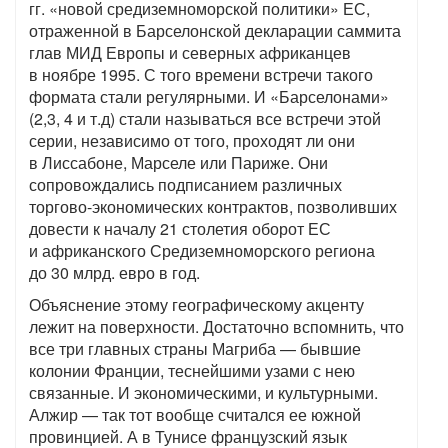
гг. «новой средиземноморской политики» ЕС,
отраженной в Барселонской декларации саммита
глав МИД Европы и северных африканцев
в ноябре 1995. С того времени встречи такого
формата стали регулярными. И «Барселонами»
(2,3, 4 и т.д) стали называться все встречи этой
серии, независимо от того, проходят ли они
в Лиссабоне, Марселе или Париже. Они
сопровождались подписанием различных
торгово-экономических контрактов, позволивших
довести к началу 21 столетия оборот ЕС
и африканского Средиземноморского региона
до 30 млрд. евро в год.
Объяснение этому географическому акценту
лежит на поверхности. Достаточно вспомнить, что
все три главных страны Магриба — бывшие
колонии Франции, теснейшими узами с нею
связанные. И экономическими, и культурными.
Алжир — так тот вообще считался ее южной
провинцией. А в Тунисе французский язык