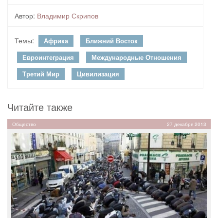
Автор:
Владимир Скрипов
Темы:
Африка
Ближний Восток
Евроинтеграция
Международные Отношения
Третий Мир
Цивилизация
Читайте также
Общество
27 декабря 2013