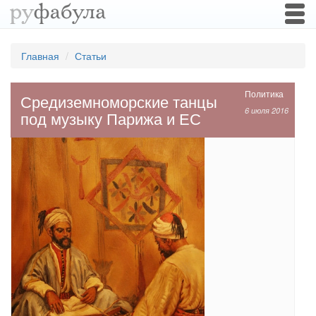
Togg
navi
Главная
Статьи
Политика
Средиземноморские танцы
6 июля 2016
под музыку Парижа и ЕС