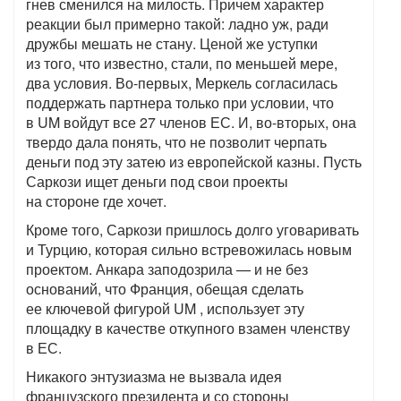
гнев сменился на милость. Причем характер
реакции был примерно такой: ладно уж, ради
дружбы мешать не стану. Ценой же уступки
из того, что известно, стали, по меньшей мере,
два условия. Во-первых, Меркель согласилась
поддержать партнера только при условии, что
в UM войдут все 27 членов ЕС. И, во-вторых, она
твердо дала понять, что не позволит черпать
деньги под эту затею из европейской казны. Пусть
Саркози ищет деньги под свои проекты
на стороне где хочет.
Кроме того, Саркози пришлось долго уговаривать
и Турцию, которая сильно встревожилась новым
проектом. Анкара заподозрила — и не без
оснований, что Франция, обещая сделать
ее ключевой фигурой UM , использует эту
площадку в качестве откупного взамен членству
в ЕС.
Никакого энтузиазма не вызвала идея
французского президента и со стороны