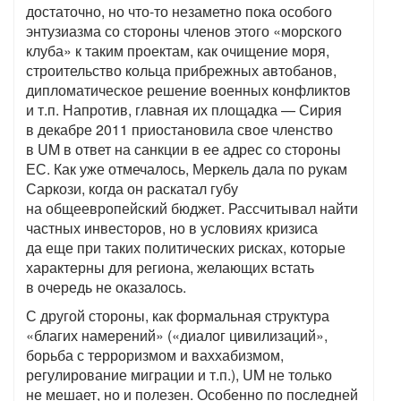
достаточно, но что-то незаметно пока особого
энтузиазма со стороны членов этого «морского
клуба» к таким проектам, как очищение моря,
строительство кольца прибрежных автобанов,
дипломатическое решение военных конфликтов
и т.п. Напротив, главная их площадка — Сирия
в декабре 2011 приостановила свое членство
в UM в ответ на санкции в ее адрес со стороны
ЕС. Как уже отмечалось, Меркель дала по рукам
Саркози, когда он раскатал губу
на общеевропейский бюджет. Рассчитывал найти
частных инвесторов, но в условиях кризиса
да еще при таких политических рисках, которые
характерны для региона, желающих встать
в очередь не оказалось.
С другой стороны, как формальная структура
«благих намерений» («диалог цивилизаций»,
борьба с терроризмом и ваххабизмом,
регулирование миграции и т.п.), UM не только
не мешает, но и полезен. Особенно по последней