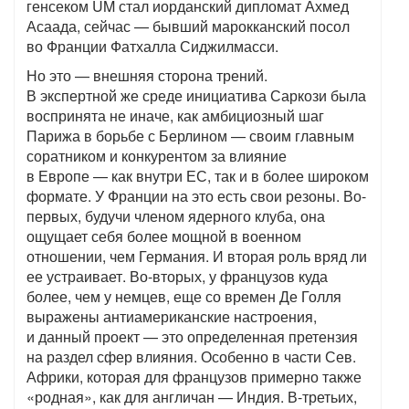
генсеком UM стал иорданский дипломат Ахмед
Асаада, сейчас — бывший марокканский посол
во Франции Фатхалла Сиджилмасси.
Но это — внешняя сторона трений.
В экспертной же среде инициатива Саркози была
воспринята не иначе, как амбициозный шаг
Парижа в борьбе с Берлином — своим главным
соратником и конкурентом за влияние
в Европе — как внутри ЕС, так и в более широком
формате. У Франции на это есть свои резоны. Во-
первых, будучи членом ядерного клуба, она
ощущает себя более мощной в военном
отношении, чем Германия. И вторая роль вряд ли
ее устраивает. Во-вторых, у французов куда
более, чем у немцев, еще со времен Де Голля
выражены антиамериканские настроения,
и данный проект — это определенная претензия
на раздел сфер влияния. Особенно в части Сев.
Африки, которая для французов примерно также
«родная», как для англичан — Индия. В-третьих,