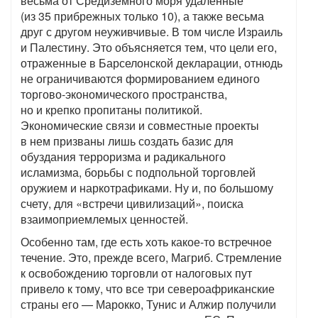
весьма от Средиземного моря удаленные
(из 35 прибрежных только 10), а также весьма
друг с другом неуживчивые. В том числе Израиль
и Палестину. Это объясняется тем, что цели его,
отраженные в Барселонской декларации, отнюдь
не ограничиваются формированием единого
торгово-экономического пространства,
но и крепко пропитаны политикой.
Экономические связи и совместные проекты
в нем призваны лишь создать базис для
обуздания терроризма и радикального
исламизма, борьбы с подпольной торговлей
оружием и наркотрафиками. Ну и, по большому
счету, для «встречи цивилизаций», поиска
взаимоприемлемых ценностей.
Особенно там, где есть хоть какое-то встречное
течение. Это, прежде всего, Магриб. Стремление
к освобождению торговли от налоговых пут
привело к тому, что все три североафриканские
страны его — Марокко, Тунис и Алжир получили