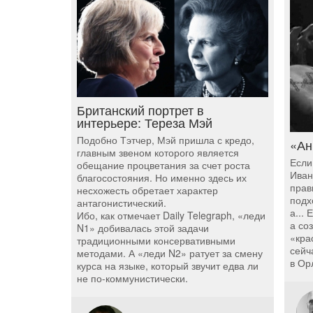
Британский портрет в
интерьере: Тереза Мэй
Подобно Тэтчер, Мэй пришла с кредо,
«Ан
главным звеном которого является
Если
обещание процветания за счет роста
Иван
благосостояния. Но именно здесь их
прав
несхожесть обретает характер
подх
антагонистический.
а...
Ибо, как отмечает Daily Telegraph, «леди
а со
N1» добивалась этой задачи
«кра
традиционными консервативными
сейч
методами. А «леди N2» ратует за смену
в Ор
курса на языке, который звучит едва ли
не по-коммунистически.