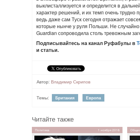
выклисталлизуется и определится в дальней
характер решений, и их темп очень трудно п
ведь даже сам Туск сегодня отражает совсе
которые нынче у руля Польши. Не случайно
Guardian сопроводила столь тревожным заго
Подписывайтесь на канал Руфабулы в
T
и статьи.
Автор:
Владимир Скрипов
Темы:
Британия
Европа
Читайте также
Политика
1 ноября 2016
Общес