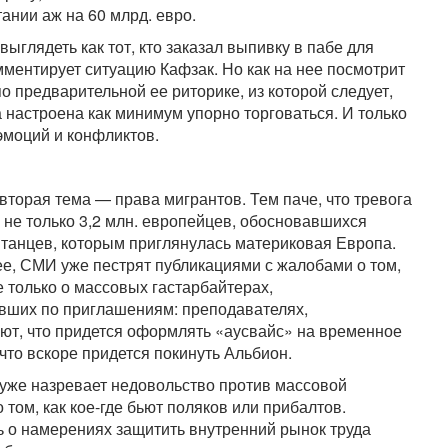
ании аж на 60 млрд. евро.
выглядеть как тот, кто заказал выпивку в пабе для
омментирует ситуацию Кафзак. Но как на нее посмотрит
о предварительной ее риторике, из которой следует,
а настроена как минимум упорно торговаться. И только
эмоций и конфликтов.
торая тема — права мигрантов. Тем паче, что тревога
 не только 3,2 млн. европейцев, обосновавшихся
итанцев, которым приглянулась материковая Европа.
нее, СМИ уже пестрят публикациями с жалобами о том,
е только о массовых гастарбайтерах,
авших по приглашениям: преподавателях,
ают, что придется оформлять «аусвайс» на временное
что вскоре придется покинуть Альбион.
 уже назревает недовольство против массовой
том, как кое-где бьют поляков или прибалтов.
 о намерениях защитить внутренний рынок труда