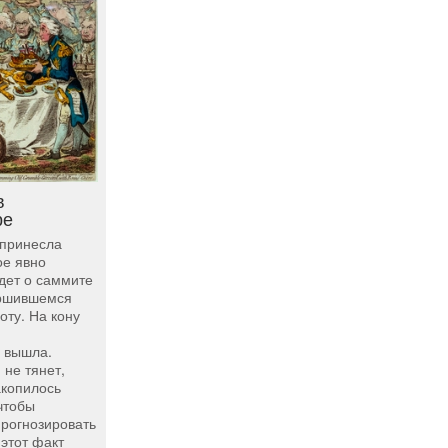
в
ре
 принесла
ое явно
дет о саммите
ершившемся
оту. На кону
е вышла.
 не тянет,
акопилось
чтобы
прогнозировать
 этот факт