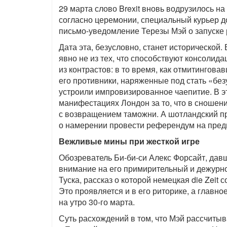
29 марта слово Brexit вновь водрузилось на
согласно церемонии, специальный курьер д
письмо-уведомление Терезы Мэй о запуске 
Дата эта, безусловно, станет исторической.
явно не из тех, что способствуют консолида
из контрастов: в то время, как отмитингова
его противники, наряженные под стать «бе
устроили импровизированное чаепитие. В э
манифестациях Лондон за то, что в сношен
с возвращением таможни. А шотландский п
о намерении провести референдум на пред
Вежливые мины при жесткой игре
Обозреватель Би-би-си Алекс Форсайт, да
внимание на его примирительный и дежурно
Туска, рассказ о которой немецкая die Zeit
Это проявляется и в его риторике, а главн
на утро 30-го марта.
Суть расхождений в том, что Мэй рассчиты