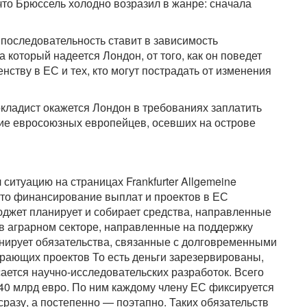
что Брюссель холодно возразил в жанре: сначала
 последовательность ставит в зависимость
 который надеется Лондон, от того, как он поведет
нству в ЕС и тех, кто могут пострадать от изменения
покладист окажется Лондон в требованиях заплатить
ение евросоюзных европейцев, осевших на острове
 ситуацию на страницах Frankfurter Allgemeine
 что финансирование выплат и проектов в ЕС
джет планирует и собирает средства, направленные
 в аграрном секторе, направленные на поддержку
нирует обязательства, связанные с долговременными
грающих проектов То есть деньги зарезервированы,
ается научно-исследовательских разработок. Всего
240 млрд евро. По ним каждому члену ЕС фиксируется
сразу, а постепенно — поэтапно. Таких обязательств