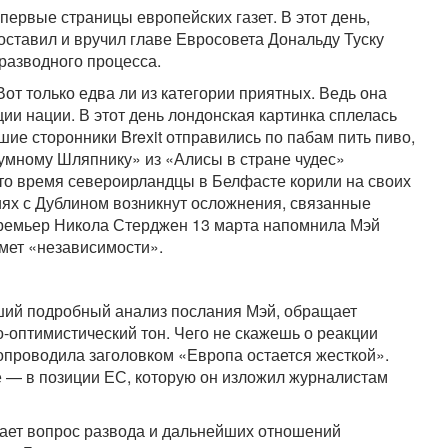
 первые страницы европейских газет. В этот день,
оставил и вручил главе Евросовета Дональду Туску
разводного процесса.
 Вот только едва ли из категории приятных. Ведь она
ции нации. В этот день лондонская картинка сплелась
вшие сторонники Brexit отправились по пабам пить пиво,
зумному Шляпнику» из «Алисы в стране чудес»
то время североирландцы в Белфасте корили на своих
иях с Дублином возникнут осложнения, связанные
ремьер Никола Стерджен 13 марта напомнила Мэй
мет «независимости».
вший подробный анализ послания Мэй, обращает
-оптимистический тон. Чего не скажешь о реакции
 сопроводила заголовком «Европа остается жесткой».
ое — в позиции ЕС, которую он изложил журналистам
вает вопрос развода и дальнейших отношений