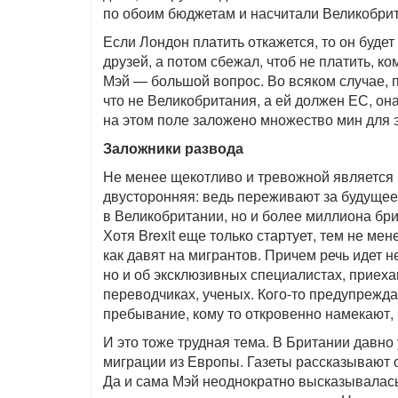
по обоим бюджетам и насчитали Великобрит
Если Лондон платить откажется, то он будет 
друзей, а потом сбежал, чтоб не платить, к
Мэй — большой вопрос. Во всяком случае, п
что не Великобритания, а ей должен ЕС, он
на этом поле заложено множество мин для 
Заложники развода
Не менее щекотливо и тревожной является в
двусторонняя: ведь переживают за будущее
в Великобритании, но и более миллиона бр
Хотя Brexit еще только стартует, тем не ме
как давят на мигрантов. Причем речь идет н
но и об эксклюзивных специалистах, приех
переводчиках, ученых. Кого-то предупрежд
пребывание, кому то откровенно намекают, 
И это тоже трудная тема. В Британии давно
миграции из Европы. Газеты рассказывают о 
Да и сама Мэй неоднократно высказывалась