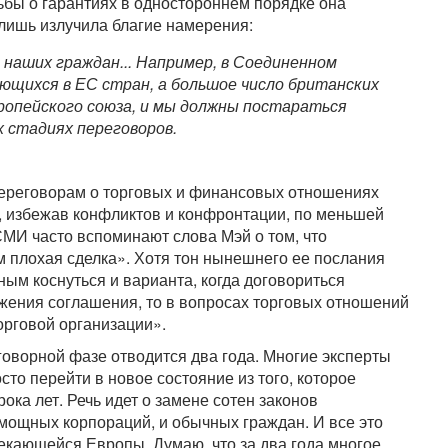
ьбы о гарантиях в одностороннем порядке она
 лишь излучила благие намерения:
 наших граждан... Например, в Соединенном
ющихся в ЕС стран, а большое число британских
ропейского союза, и мы должны постараться
х стадиях переговоров.
 переговорам о торговых и финансовых отношениях
и, избежав конфликтов и конфронтации, по меньшей
 СМИ часто вспоминают слова Мэй о том, что
м плохая сделка». Хотя тон нынешнего ее послания
ным коснуться и варианта, когда договориться
ижения соглашения, то в вопросах торговых отношений
орговой организации».
оворной фазе отводится два года. Многие эксперты
сто перейти в новое состояние из того, которое
ка лет. Речь идет о замене сотен законов
мощных корпораций, и обычных граждан. И все это
текающейся Европы. Думаю, что за два года многое