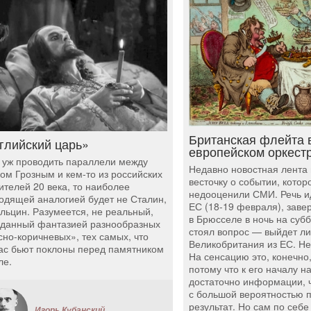
Британская флейта 
глийский царь»
европейском оркест
 уж проводить параллели между
Недавно новостная лента
ом Грозным и кем-то из российских
весточку о событии, котор
ителей 20 века, то наиболее
недооценили СМИ. Речь и
одящей аналогией будет не Сталин,
ЕС (18-19 февраля), зав
 Ельцин. Разумеется, не реальный,
в Брюсселе в ночь на субб
зданный фантазией разнообразных
стоял вопрос — выйдет ли
сно-коричневых», тех самых, что
Великобритания из ЕС. Н
ас бьют поклоны перед памятником
На сенсацию это, конечно,
ле.
потому что к его началу н
достаточно информации, 
с большой вероятностью 
результат. Но сам по себе
Игорь Кубанский