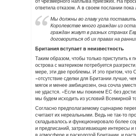
от чрезмерного наплыва приезжих. На прос
ответила отказом. А в своем послании пока
Мы должны во главу угла поставить
Королевстве много граждан из оста
граждан живут в разных странах Ев
договориться об их правах на ранни
Британия вступает в неизвестность
Таким образом, чтобы только приступить к
острова с материком потребуется разгрест
мере, эти две проблемы. И это притом, что
«отсутствие сделки для Британии лучше, че
мягок и менее амбициозен, она сочла умест
не удастся. «Если мы покинем ЕС без дост
мы будем исходить из условий Всемирной т
Согласно предполагаемому сценарию перег
считают их нереальными. Ведь не так-то про
складывалось и функционировало более соро
и предписаний, затрагивающие интересы и 
в атмосфере и расколотой Британии, и рас