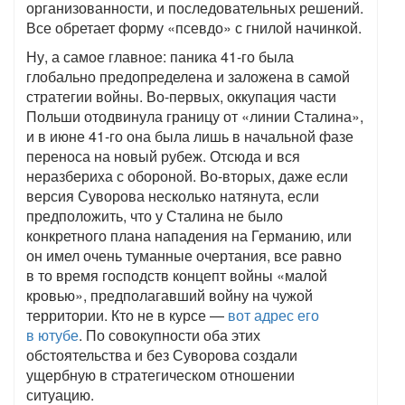
организованности, и последовательных решений.
Все обретает форму «псевдо» с гнилой начинкой.
Ну, а самое главное: паника 41-го была
глобально предопределена и заложена в самой
стратегии войны. Во-первых, оккупация части
Польши отодвинула границу от «линии Сталина»,
и в июне 41-го она была лишь в начальной фазе
переноса на новый рубеж. Отсюда и вся
неразбериха с обороной. Во-вторых, даже если
версия Суворова несколько натянута, если
предположить, что у Сталина не было
конкретного плана нападения на Германию, или
он имел очень туманные очертания, все равно
в то время господств концепт войны «малой
кровью», предполагавший войну на чужой
территории. Кто не в курсе —
вот адрес его
в ютубе
. По совокупности оба этих
обстоятельства и без Суворова создали
ущербную в стратегическом отношении
ситуацию.