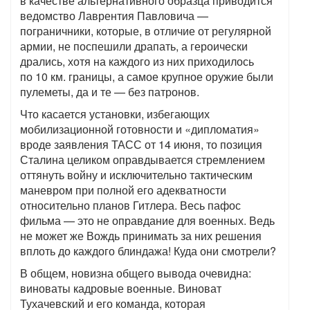
в качестве альтернативного образца приводится
ведомство Лаврентия Павловича —
пограничники, которые, в отличие от регулярной
армии, не поспешили драпать, а героически
дрались, хотя на каждого из них приходилось
по 10 км. границы, а самое крупное оружие были
пулеметы, да и те — без патронов.
Что касается установки, избегающих
мобилизационной готовности и «дипломатия»
вроде заявления ТАСС от 14 июня, то позиция
Сталина целиком оправдывается стремлением
оттянуть войну и исключительно тактическим
маневром при полной его адекватности
относительно планов Гитлера. Весь пафос
фильма — это не оправдание для военных. Ведь
не может же Вождь принимать за них решения
вплоть до каждого блиндажа! Куда они смотрели?
В общем, новизна общего вывода очевидна:
виноваты кадровые военные. Виноват
Тухачевский и его команда, которая