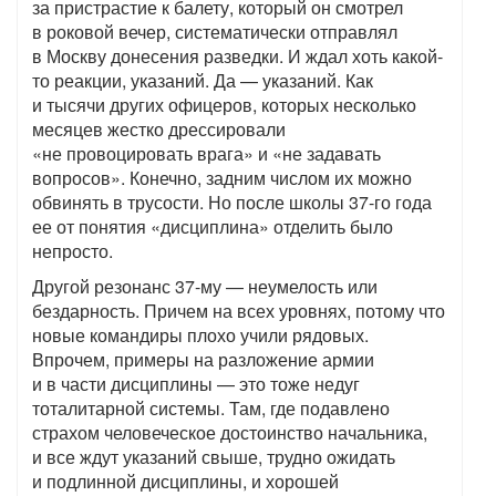
за пристрастие к балету, который он смотрел
в роковой вечер, систематически отправлял
в Москву донесения разведки. И ждал хоть какой-
то реакции, указаний. Да — указаний. Как
и тысячи других офицеров, которых несколько
месяцев жестко дрессировали
«не провоцировать врага» и «не задавать
вопросов». Конечно, задним числом их можно
обвинять в трусости. Но после школы 37-го года
ее от понятия «дисциплина» отделить было
непросто.
Другой резонанс 37-му — неумелость или
бездарность. Причем на всех уровнях, потому что
новые командиры плохо учили рядовых.
Впрочем, примеры на разложение армии
и в части дисциплины — это тоже недуг
тоталитарной системы. Там, где подавлено
страхом человеческое достоинство начальника,
и все ждут указаний свыше, трудно ожидать
и подлинной дисциплины, и хорошей