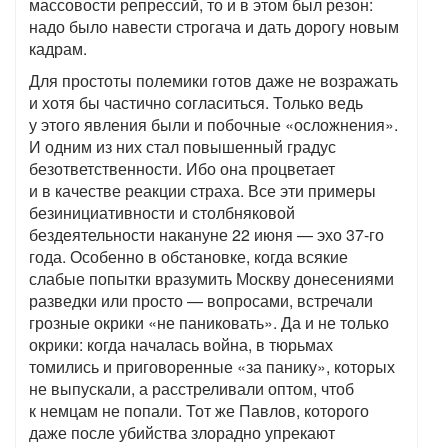
массовости репрессий, то и в этом был резон:
надо было навести строгача и дать дорогу новым
кадрам.
Для простоты полемики готов даже не возражать
и хотя бы частично согласиться. Только ведь
у этого явления были и побочные «осложнения».
И одним из них стал повышенный градус
безответственности. Ибо она процветает
и в качестве реакции страха. Все эти примеры
безинициативности и столбняковой
бездеятельности накануне 22 июня — эхо 37-го
года. Особенно в обстановке, когда всякие
слабые попытки вразумить Москву донесениями
разведки или просто — вопросами, встречали
грозные окрики «не паниковать». Да и не только
окрики: когда началась война, в тюрьмах
томились и приговоренные «за панику», которых
не выпускали, а расстреливали оптом, чтоб
к немцам не попали. Тот же Павлов, которого
даже после убийства злорадно упрекают