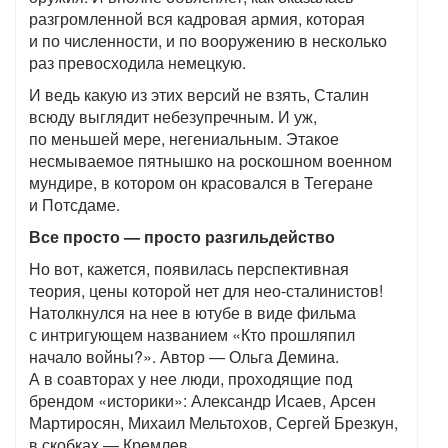
разгромленной вся кадровая армия, которая
и по численности, и по вооружению в несколько
раз превосходила немецкую.
И ведь какую из этих версий не взять, Сталин
всюду выглядит небезупречным. И уж,
по меньшей мере, негениальным. Этакое
несмываемое пятнышко на роскошном военном
мундире, в котором он красовался в Тегеране
и Потсдаме.
Все просто — просто разгильдейство
Но вот, кажется, появилась перспективная
теория, цены которой нет для нео-сталинистов!
Натолкнулся на нее в ютубе в виде фильма
с интригующем названием «Кто прошляпил
начало войны?». Автор — Ольга Демина.
А в соавторах у нее люди, проходящие под
брендом «историки»: Александр Исаев, Арсен
Мартиросян, Михаил Мельтохов, Сергей Брезкун,
в скобках — Кремлев.