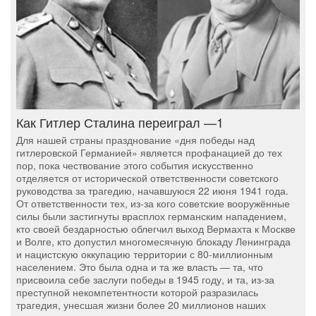
Как Гитлер Сталина переиграл —1
Для нашей страны празднование «дня победы над
гитлеровской Германией» является профанацией до тех
пор, пока чествование этого события искусственно
отделяется от исторической ответственности советского
руководства за трагедию, начавшуюся 22 июня 1941 года.
От ответственности тех, из-за кого советские вооружённые
силы были застигнуты врасплох германским нападением,
кто своей бездарностью облегчил выход Вермахта к Москве
и Волге, кто допустил многомесячную блокаду Ленинграда
и нацистскую оккупацию территории с 80-миллионным
населением. Это была одна и та же власть — та, что
присвоила себе заслуги победы в 1945 году, и та, из-за
преступной некомпетентности которой разразилась
трагедия, унесшая жизни более 20 миллионов наших