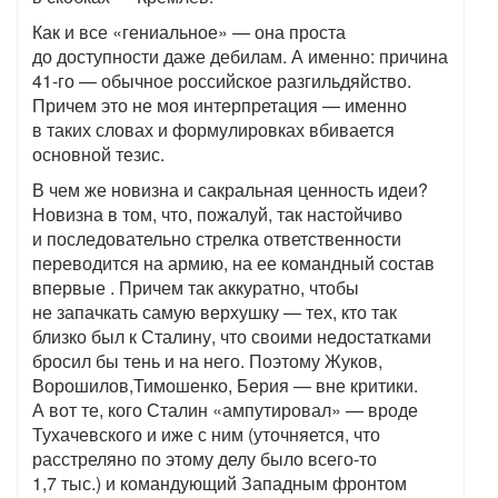
Как и все «гениальное» — она проста
до доступности даже дебилам. А именно: причина
41-го — обычное российское разгильдяйство.
Причем это не моя интерпретация — именно
в таких словах и формулировках вбивается
основной тезис.
В чем же новизна и сакральная ценность идеи?
Новизна в том, что, пожалуй, так настойчиво
и последовательно стрелка ответственности
переводится на армию, на ее командный состав
впервые . Причем так аккуратно, чтобы
не запачкать самую верхушку — тех, кто так
близко был к Сталину, что своими недостатками
бросил бы тень и на него. Поэтому Жуков,
Ворошилов,Тимошенко, Берия — вне критики.
А вот те, кого Сталин «ампутировал» — вроде
Тухачевского и иже с ним (уточняется, что
расстреляно по этому делу было всего-то
1,7 тыс.) и командующий Западным фронтом