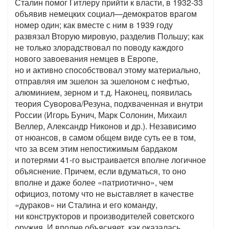
Сталин помог Гитлеру прийти к власти, в 1932-33
объявив немецких социал—демократов врагом
номер один; как вместе с ним в 1939 году
развязал Вторую мировую, разделив Польшу; как
не только злорадствовал по поводу каждого
нового завоевания немцев в Европе,
но и активно способствовал этому материально,
отправляя им эшелон за эшелоном с нефтью,
алюминием, зерном и т.д. Наконец, появилась
теория Суворова/Резуна, подхваченная и внутри
России (Игорь Бунич, Марк Солонин, Михаил
Веллер, Александр Никонов и др.). Независимо
от нюансов, в самом общем виде суть ее в том,
что за всем этим непостижимым бардаком
и потерями 41-го выстраивается вполне логичное
объяснение. Причем, если вдуматься, то оно
вполне и даже более «патриотично», чем
официоз, потому что не выставляет в качестве
«дураков» ни Сталина и его команду,
ни конструкторов и производителей советского
оружия. И вполне объясняет, как оказалась