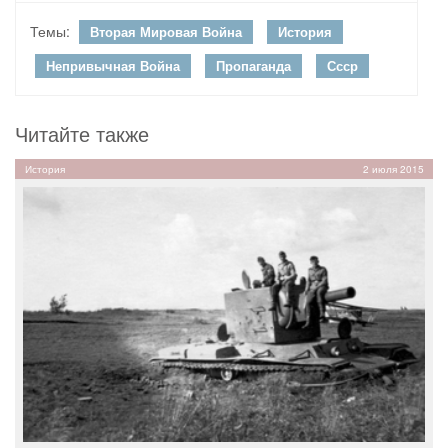
Темы:
Вторая Мировая Война
История
Непривычная Война
Пропаганда
Ссср
Читайте также
История
2 июля 2015