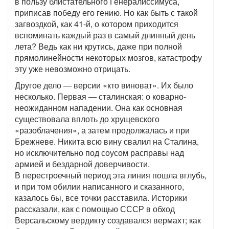
в пользу блистательного Генералиссимуса,
приписав победу его гению. Но как быть с такой
загвоздкой, как 41-й, о котором приходится
вспоминать каждый раз в самый длинный день
лета? Ведь как ни крутись, даже при полной
прямолинейности некоторых мозгов, катастрофу
эту уже невозможно отрицать.
Другое дело — версии «кто виноват». Их было
несколько. Первая — сталинская: о коварно-
неожиданном нападении. Она как основная
существовала вплоть до хрущевского
«разоблачения», а затем продолжалась и при
Брежневе. Никита всю вину свалил на Сталина,
но исключительно под соусом расправы над
армией и бездарной доверчивости.
В перестроечный период эта линия пошла вглубь,
и при том обилии написанного и сказанного,
казалось бы, все точки расставила. Историки
рассказали, как с помощью СССР в обход
Версальскому вердикту создавался вермахт; как