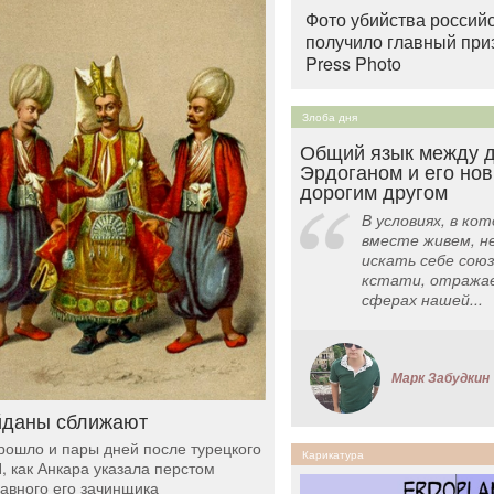
Фото убийства российс
получило главный при
Press Photo
Злоба дня
Общий язык между д
Эрдоганом и его но
дорогим другом
В условиях, в ко
вместе живем, н
искать себе союз
кстати, отражае
сферах нашей...
Марк Забудкин
даны сближают
рошло и пары дней после турецкого
Карикатура
, как Анкара указала перстом
лавного его зачинщика