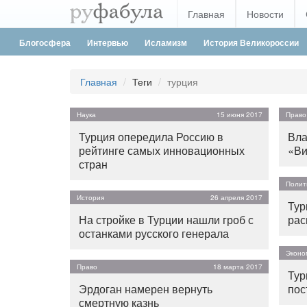
Главная
Новости
Блогосфера
Интервью
Исламизм
История Великороссии
Главная
Теги
турция
Наука
15 июня 2017
Право
Турция опередила Россию в
Вла
рейтинге самых инновационных
«Ви
стран
Полит
История
26 апреля 2017
Тур
На стройке в Турции нашли гроб с
рас
останками русского генерала
Эконо
Право
18 марта 2017
Тур
Эрдоган намерен вернуть
пос
смертную казнь