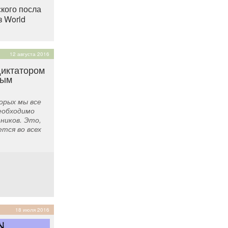
кого посла
з World
12 августа 2016
иктатором
вым
торых мы все
еобходимо
ников. Это,
тся во всех
18 июля 2016