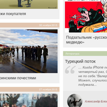
жи покупателя
30 ноября 2015
Подзатыльник «русско
медведю»
Литература
Турецкий поток
… Когда iPhone п
четвертый раз, 
не по себе.“Вале
оинскими почестями
Может, случилось
подумала...
27 ноября 2015
Александр Бло