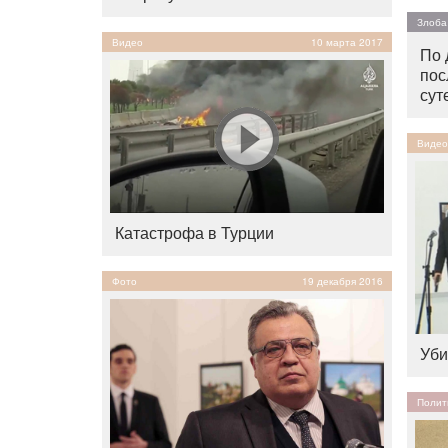
Злоба
Видео
10 марта 2017
По 
пос
сут
Видео
Катастрофа в Турции
Фото
19 декабря 2016
Уби
Полит