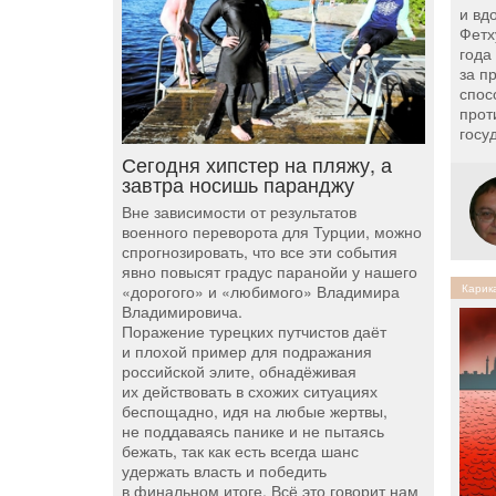
и вд
Фетх
года
за п
спос
прот
госу
Сегодня хипстер на пляжу, а
завтра носишь паранджу
Вне зависимости от результатов
военного переворота для Турции, можно
спрогнозировать, что все эти события
явно повысят градус паранойи у нашего
«дорогого» и «любимого» Владимира
Карик
Владимировича.
Поражение турецких путчистов даёт
и плохой пример для подражания
российской элите, обнадёживая
их действовать в схожих ситуациях
беспощадно, идя на любые жертвы,
не поддаваясь панике и не пытаясь
бежать, так как есть всегда шанс
удержать власть и победить
в финальном итоге. Всё это говорит нам