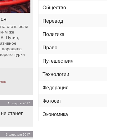
Общество
лся
Перевод
та стать если
аким же
Политика
В. Путин,
ративное
Право
И породила
торого турки
Путешествия
Технологии
пов
Федерация
Фотосет
15 марта 2017
 не станет
Экономика
13 февраля 2017