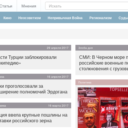
Статьи
Мнения
Кино
Неосоветизм
Непривычная Война
Регионализм
Судь
29 апреля 2017
Злоба дня
сти Турции заблокировали
СМИ: В Черном море 
кипедию»
российские военные п
столкновения с грузо
ика
16 апреля 2017
Политика
ки проголосовали за
ширение полномочий Эрдогана
мика
16 марта 2017
ция ввела крупные пошлины на
тавки российского зерна