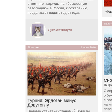
о том, что надежды на «бескровную
революцию» в России, к сожалению,
«Бо
продолжают падать год от года.
Полит
Русская Фабула
Политика
2 июня 2016
Сно
пар
С се
о бе
Турция: Эрдоган минус
с во
Довутоглу
на н
пере
Эрдоган станет «султаном»? Вряд ли.