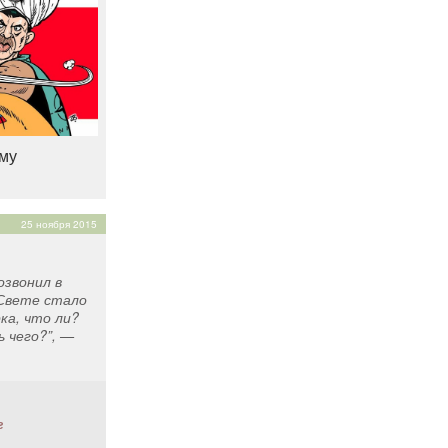
му
25 ноября 2015
озвонил в
Свете стало
рка, что ли?
 чего?”, —
г