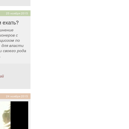
25 ноября 2015
и ехать?
инение
ионеров с
циозом по
 для власти
и своего рода
.
ий
24 ноября 2015