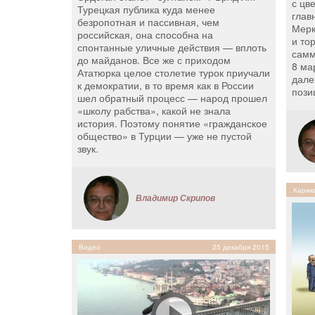
с цв
Турецкая публика куда менее
глав
безропотная и пассивная, чем
Мерк
российская, она способна на
и то
спонтанные уличные действия — вплоть
самм
до майданов. Все же с приходом
8 ма
Ататюрка целое столетие турок приучали
дале
к демократии, в то время как в России
пози
шел обратный процесс — народ прошел
«школу рабства», какой не знала
история. Поэтому понятие «гражданское
общество» в Турции — уже не пустой
звук.
Карик
Владимир Скрипов
Видео
25 декабря 2015