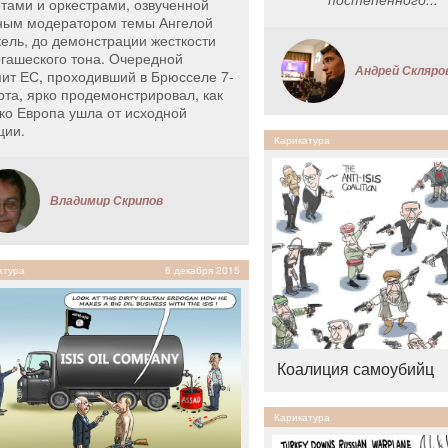
етами и оркестрами, озвученной
ным модератором темы Ангелой
ель, до демонстрации жесткости
ргашеского тона. Очередной
Андрей Скляро
ит ЕС, проходивший в Брюсселе 7-
рта, ярко продемонстрировал, как
ко Европа ушла от исходной
ции.
Карикатура
Владимир Скрипов
атура
6 декабря 2015
Коалиция самоубийц
Карикатура