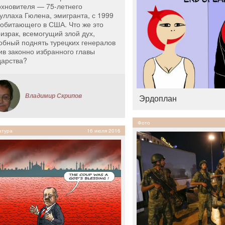
охновителя — 75-летнего
уллаха Гюлена, эмигранта, с 1999
 обитающего в США. Что же это
ризрак, всемогущий злой дух,
обный поднять турецких генералов
ив законно избранного главы
дарства?
Владимир Скрипов
Эрдоплан
Фото
атура
16 июля 2016