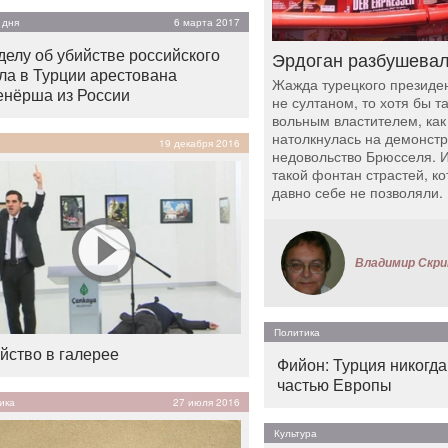
 дня
6 марта 2017
делу об убийстве российского
Эрдоган разбушева
ла в Турции арестована
Жажда турецкого президен
енёрша из России
не султаном, то хотя бы т
вольным властителем, как 
натолкнулась на демонст
19 декабря 2016
недовольство Брюсселя. 
такой фонтан страстей, ко
давно себе не позволяли.
Владимир Скри
Политика
йство в галерее
Фийон: Турция никогда
частью Европы
ика
27 июля 2016
Культура