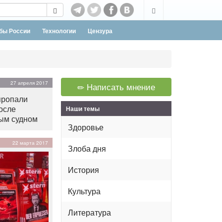
бы России
Технологии
Цензура
27 апреля 2017
Написать мнение
пропали
осле
Наши темы
вым судном
Здоровье
22 марта 2017
Злоба дня
История
Культура
Литература