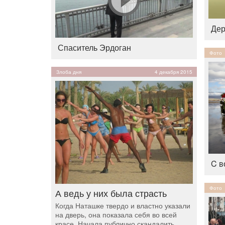
Дер
Спаситель Эрдоган
Фото
Злоба дня
4 декабря 2015
C в
Фото
А ведь у них была страсть
Когда Наташке твердо и властно указали
на дверь, она показала себя во всей
красе. Начала публично скандалить,