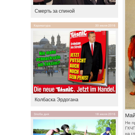
Смерть за спиной
Карикатура
30 июля 2016
Колбаска Эрдогана
Май
Злоба дня
18 июля 2016
Не п
ГКЧП
на г