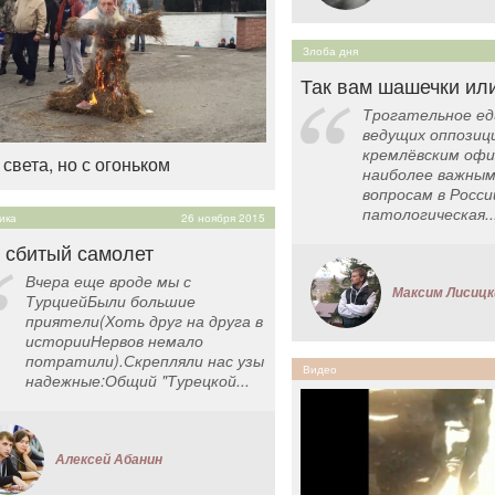
Злоба дня
Так вам шашечки ил
Трогательное ед
ведущих оппозиц
кремлёвским офи
 света, но с огоньком
наиболее важным
вопросам в Росси
патологическая..
ика
26 ноября 2015
 сбитый самолет
Вчера еще вроде мы с
Максим Лисицк
ТурциейБыли большие
приятели(Хоть друг на друга в
историиНервов немало
потратили).Скрепляли нас узы
Видео
надежные:Общий "Турецкой...
Алексей Абанин