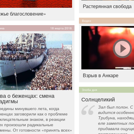
Растерянная свобода
жье благословение»
Видео
ика
18 марта 2016
Взрыв в Анкаре
Злоба дня
ва о беженцах: смена
Солнцеликий
адигмы
Зал был полон. 
редины минувшего лета, когда
видится особенно
женцах заговорили как о проблеме
Трибуна, находящ
склицательным знаком, в реакции
еле заметных п
их произошли радикальные
придавала ощуще
мены. От готовности «принять всех»
постепенного...